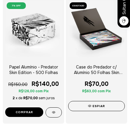
Sultan Club
7
% OFF
ESGOTADO
Papel Alumínio - Predator
Case do Predador c/
Skin Edition - 500 Folhas
Alumínio 50 Folhas Skin
Edition
R$140,00
R$70,00
R$150,00
R$126,00
com
Pix
R$63,00
com
Pix
2
x de
R$70,00
sem juros
ESPIAR