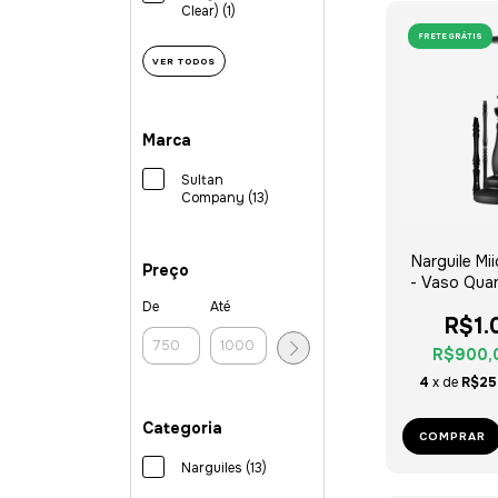
Clear) (1)
FRETE GRÁTIS
VER TODOS
Marca
Sultan
Company (13)
Narguile Mii
Preço
- Vaso Quar
De
Até
R$1.
R$900,
4
x de
R$25
Categoria
COMPRAR
Narguiles (13)