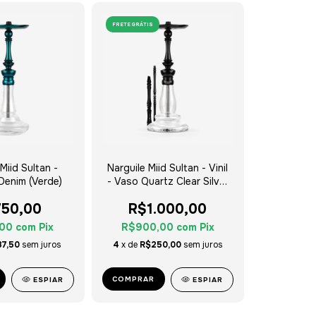
FRETE GRÁTIS
Miid Sultan -
Narguile Miid Sultan - Vinil
Denim (Verde)
- Vaso Quartz Clear Silver
Tag
50,00
R$1.000,00
,00
com
Pix
R$900,00
com
Pix
87,50
sem juros
4
x de
R$250,00
sem juros
COMPRAR
ESPIAR
ESPIAR