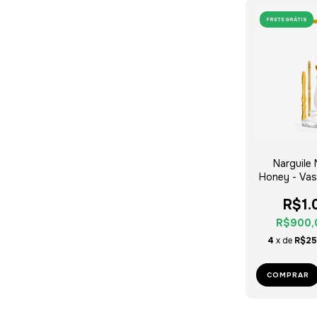
FRETE GRÁTIS
Narguile 
Honey - Vas
Sil
R$1.
R$900
4
x de
R$25
COMPRAR