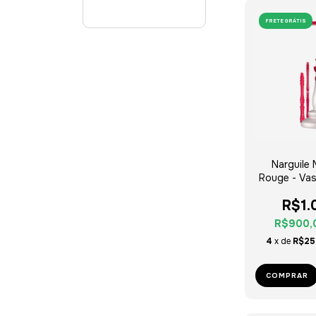
FRETE GRÁTIS
Narguile 
Rouge - Vas
Sil
R$1.
R$900,
4
x de
R$25
COMPRAR