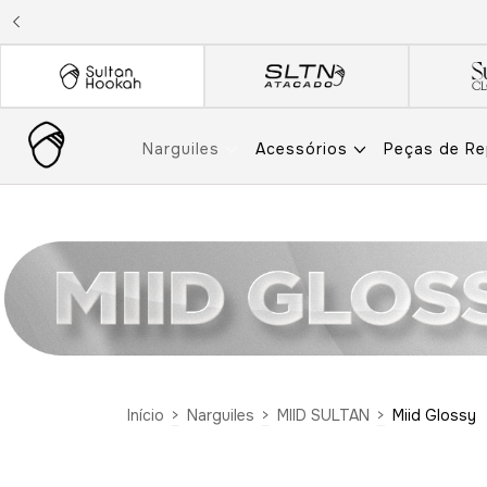
Narguiles
Acessórios
Peças de R
Início
>
Narguiles
>
MIID SULTAN
>
Miid Glossy