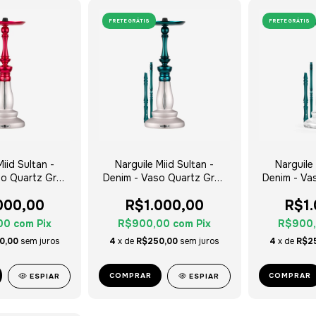
FRETE GRÁTIS
FRETE GRÁTIS
Miid Sultan -
Narguile Miid Sultan -
Narguile 
o Quartz Grey
Denim - Vaso Quartz Grey
Denim - Va
ver Tag
Silver Tag
Sil
000,00
R$1.000,00
R$1
00
com
Pix
R$900,00
com
Pix
R$900
0,00
sem juros
4
x de
R$250,00
sem juros
4
x de
R$2
COMPRAR
COMPRAR
ESPIAR
ESPIAR