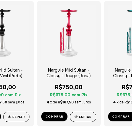
Miid Sultan -
Narguile Miid Sultan -
Narguile 
Vinil (Preto)
Glossy - Rouge (Rosa)
Glossy - 
50,00
R$750,00
R$7
00
com
Pix
R$675,00
com
Pix
R$675
7,50
sem juros
4
x de
R$187,50
sem juros
4
x de
R$1
COMPRAR
COMPRAR
ESPIAR
ESPIAR