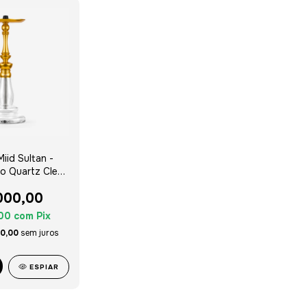
Miid Sultan -
o Quartz Clear
ver Tag
000,00
,00
com
Pix
0,00
sem juros
ESPIAR