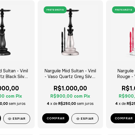
FRETE GRÁTIS
FRETE GRÁTIS
d Sultan - Vinil
Narguile Miid Sultan - Vinil
Narguile 
tz Black Silver
- Vaso Quartz Grey Silver
Rouge -
Tag
Tag
Clear 
000,00
R$1.000,00
R$1
00
com
Pix
R$900,00
com
Pix
R$900
0,00
sem juros
4
x de
R$250,00
sem juros
4
x de
R$2
COMPRAR
COMPRAR
ESPIAR
ESPIAR