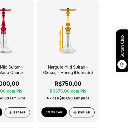
Sultan Club
Miid Sultan -
Narguile Miid Sultan -
 Vaso Quartz
Glossy - Honey (Dourado)
Silver Tag
.000,00
R$750,00
,00
com
Pix
R$675,00
com
Pix
50,00
sem juros
4
x de
R$187,50
sem juros
COMPRAR
ESPIAR
ESPIAR