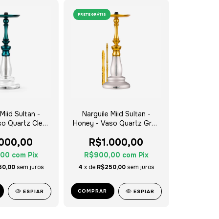
FRETE GRÁTIS
Miid Sultan -
Narguile Miid Sultan -
so Quartz Clear
Honey - Vaso Quartz Grey
ver Tag
Silver Tag
.000,00
R$1.000,00
,00
com
Pix
R$900,00
com
Pix
50,00
sem juros
4
x de
R$250,00
sem juros
COMPRAR
ESPIAR
ESPIAR