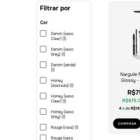
Filtrar por
Cor
Denim (vaso
Clear) (1)
Denim (vaso
Grey) (1)
Denim (verde)
(1)
Narguile 
Glossy - 
Honey
(dourado) (1)
R$7
Honey (vaso
R$675,
Clear) (1)
4
x de
R$18
Honey (vaso
Grey) (1)
COMPRAR
Rouge (rosa) (1)
Rouge (vaso