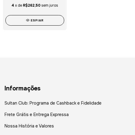
4
x de
R$262,50
sem juros
ESPIAR
Informações
Sultan Club: Programa de Cashback e Fidelidade
Frete Grátis e Entrega Expressa
Nossa História e Valores