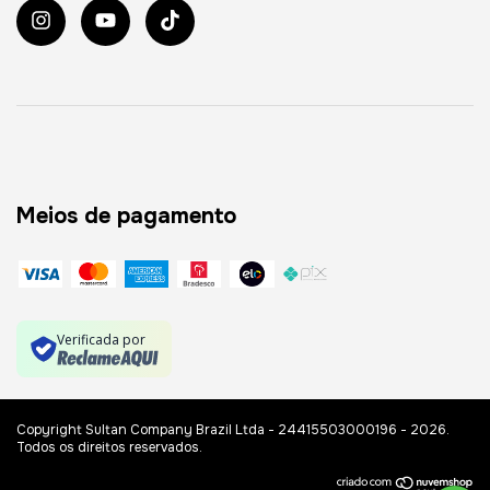
Meios de pagamento
Verificada por
Copyright Sultan Company Brazil Ltda - 24415503000196 - 2026.
Todos os direitos reservados.