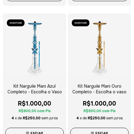
ESGOTADO
ESGOTADO
Kit Narguile Mani Azul
Kit Narguile Mani Ouro
Completo - Escolha o Vaso
Completo - Escolha o vaso
R$1.000,00
R$1.000,00
R$900,00
com
Pix
R$900,00
com
Pix
4
x de
R$250,00
sem juros
4
x de
R$250,00
sem juros
ESPIAR
ESPIAR