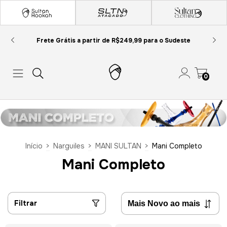
Frete Grátis a partir de R$249,99 para o Sudeste
0
Início
>
Narguiles
>
MANI SULTAN
>
Mani Completo
Mani Completo
Filtrar