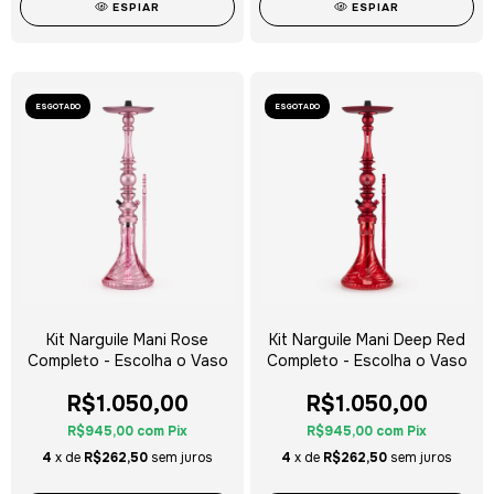
ESPIAR
ESPIAR
ESGOTADO
ESGOTADO
Kit Narguile Mani Rose
Kit Narguile Mani Deep Red
Completo - Escolha o Vaso
Completo - Escolha o Vaso
R$1.050,00
R$1.050,00
R$945,00
com
Pix
R$945,00
com
Pix
4
x de
R$262,50
sem juros
4
x de
R$262,50
sem juros