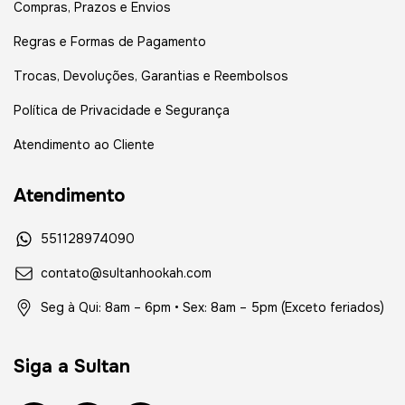
Compras, Prazos e Envios
Regras e Formas de Pagamento
Trocas, Devoluções, Garantias e Reembolsos
Política de Privacidade e Segurança
Atendimento ao Cliente
Atendimento
551128974090
contato@sultanhookah.com
Seg à Qui: 8am – 6pm • Sex: 8am – 5pm (Exceto feriados)
Siga a Sultan