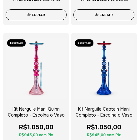
ESPIAR
ESPIAR
ESGOTADO
ESGOTADO
Kit Narguile Mani Quinn
Kit Narguile Captain Mani
Completo - Escolha o Vaso
Completo - Escolha o Vaso
R$1.050,00
R$1.050,00
R$945,00
com
Pix
R$945,00
com
Pix