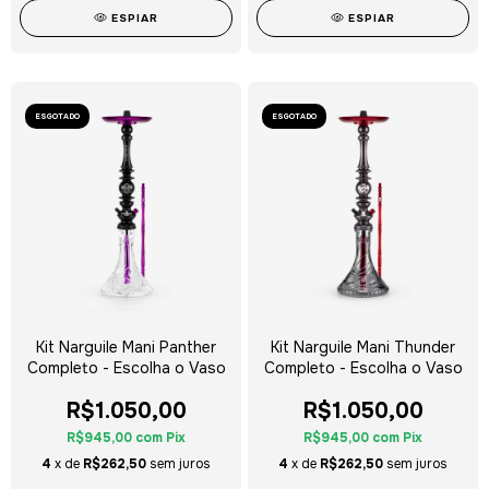
ESPIAR
ESPIAR
ESGOTADO
ESGOTADO
Kit Narguile Mani Panther
Kit Narguile Mani Thunder
Completo - Escolha o Vaso
Completo - Escolha o Vaso
R$1.050,00
R$1.050,00
R$945,00
com
Pix
R$945,00
com
Pix
4
x de
R$262,50
sem juros
4
x de
R$262,50
sem juros