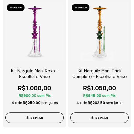
ESGOTADO
ESGOTADO
Kit Narguile Mani Roxo -
Kit Narguile Mani Trick
Escolha o Vaso
Completo - Escolha o Vaso
R$1.000,00
R$1.050,00
R$900,00
com
Pix
R$945,00
com
Pix
4
x de
R$250,00
sem juros
4
x de
R$262,50
sem juros
ESPIAR
ESPIAR