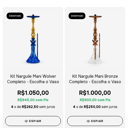
ESGOTADO
ESGOTADO
Kit Narguile Mani Wolver
Kit Narguile Mani Bronze
Completo - Escolha o Vaso
Completo - Escolha o Vaso
R$1.050,00
R$1.000,00
R$945,00
com
Pix
R$900,00
com
Pix
4
x de
R$262,50
sem juros
4
x de
R$250,00
sem juros
ESPIAR
ESPIAR