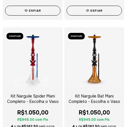
ESPIAR
ESPIAR
ESGOTADO
ESGOTADO
Kit Narguile Spider Mani
Kit Narguile Bat Mani
Completo - Escolha o Vaso
Completo - Escolha o Vaso
R$1.050,00
R$1.050,00
R$945,00
com
Pix
R$945,00
com
Pix
4
x de
R$262,50
sem juros
4
x de
R$262,50
sem juros