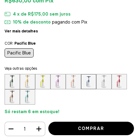
R$630,00
com
Pix
4
x de
R$175,00
sem juros
10% de desconto
pagando com Pix
Ver mais detalhes
COR:
Pacific Blue
Pacific Blue
Veja outras opções
Só restam
6
em estoque!