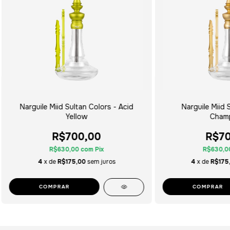
Narguile Miid Sultan Colors - Acid
Narguile Miid 
Yellow
Cham
R$700,00
R$70
R$630,00
com
Pix
R$630,0
4
x de
R$175,00
sem juros
4
x de
R$175
COMPRAR
COMPRAR